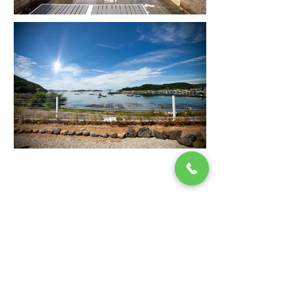
CONTACT
저희 'SWITCH'에서 바쁜일상은 'switch off'하
고 돌아가실때 다시 'switch on'하기로 해요.​
언제쉬어야할지 망설이는 지금이 'switch(전환하
다)'할 때.