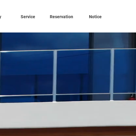
y
Service
Reservation
Notice