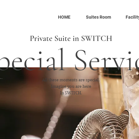
HOME
Suites Room
Facilit
Private Suite in SWITCH
pecial Servi
All these moments are special.
Imagine you are here
In SWITCH.