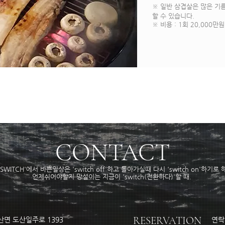
※
일반 삼겹살은 많은 기
할 수 있습니다.
※ 비용 : 1회 20,000만원
CONTACT
'SWITCH'에서 바쁜일상은 'switch off'하고 돌아가실때 다시 'switch on'하기로 
언제쉬어야할지 망설이는 지금이 'switch(전환하다)'할 때.
RESERVATION
산면 도산일주로 1393
연락처