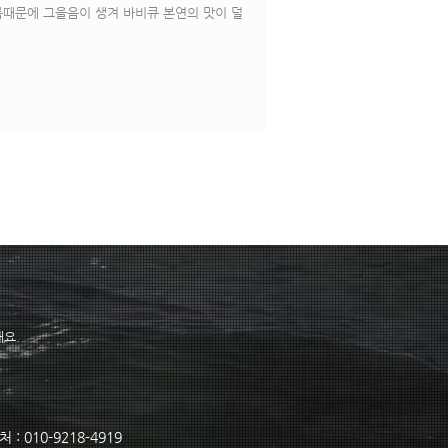
름때문에 그을음이 생겨 바비큐 본연의 맛이 덜
해요.​
 : 010-9218-4919